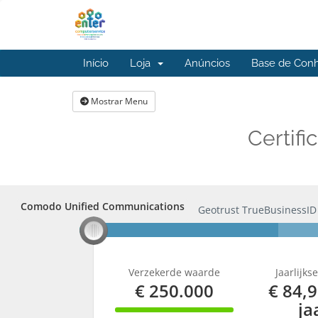
Início
Loja
Anúncios
Base de Con
Mostrar Menu
Certif
Comodo Unified Communications
Comodo Unified Communications
Geotrust TrueBusinessID
Verzekerde waarde
Jaarlijks
€ 250.000
€ 84,
ja
100% Complete