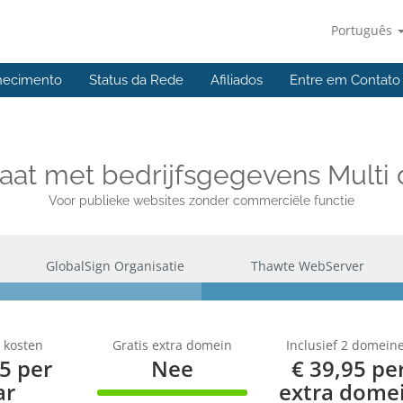
Português
hecimento
Status da Rede
Afiliados
Entre em Contato
icaat met bedrijfsgegevens Multi
Voor publieke websites zonder commerciële functie
GlobalSign Organisatie
Thawte WebServer
e kosten
Gratis extra domein
Inclusief 2 domein
95 per
Nee
€ 39,95 pe
ar
extra dome
100% Complete