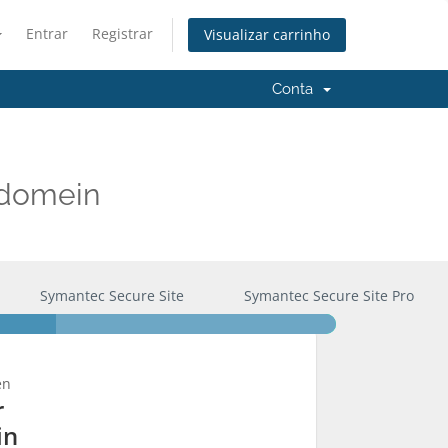
Entrar
Registrar
Visualizar carrinho
Conta
 domein
Symantec Secure Site
Symantec Secure Site Pro
en
r
in