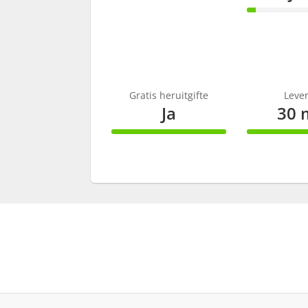
8% Com
Gratis heruitgifte
Lever
Ja
30 
100% Complete
100% C