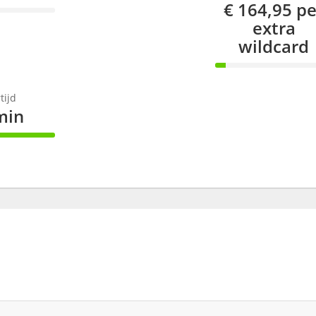
€ 164,95 pe
plete
extra
wildcard
9% Complet
tijd
min
omplete