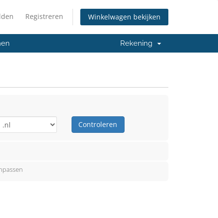
lden
Registreren
Winkelwagen bekijken
men
Rekening
Controleren
anpassen