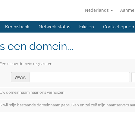
Nederlands
Aanme
Kennisbank
Netwerk status
Filialen
Contact opne
s een domein...
Een nieuw domein registreren
www.
Uw domeinnaam naar ons verhuizen
Ik wil mijn bestaande domeinnaam gebruiken en zal zelf mijn naamservers a