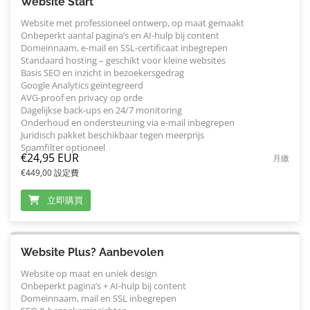
Website Start
Website met professioneel ontwerp, op maat gemaakt
Onbeperkt aantal pagina’s en AI-hulp bij content
Domeinnaam, e-mail en SSL-certificaat inbegrepen
Standaard hosting – geschikt voor kleine websites
Basis SEO en inzicht in bezoekersgedrag
Google Analytics geïntegreerd
AVG-proof en privacy op orde
Dagelijkse back-ups en 24/7 monitoring
Onderhoud en ondersteuning via e-mail inbegrepen
Juridisch pakket beschikbaar tegen meerprijs
Spamfilter optioneel
€24,95 EUR
月繳
€449,00 設定費
立即購買
Website Plus? Aanbevolen
Website op maat en uniek design
Onbeperkt pagina’s + AI-hulp bij content
Domeinnaam, mail en SSL inbegrepen