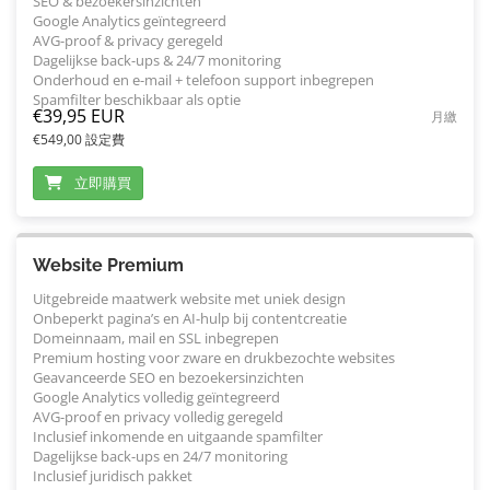
SEO & bezoekersinzichten
Google Analytics geïntegreerd
AVG-proof & privacy geregeld
Dagelijkse back-ups & 24/7 monitoring
Onderhoud en e-mail + telefoon support inbegrepen
Spamfilter beschikbaar als optie
€39,95 EUR
月繳
€549,00 設定費
立即購買
Website Premium
Uitgebreide maatwerk website met uniek design
Onbeperkt pagina’s en AI-hulp bij contentcreatie
Domeinnaam, mail en SSL inbegrepen
Premium hosting voor zware en drukbezochte websites
Geavanceerde SEO en bezoekersinzichten
Google Analytics volledig geïntegreerd
AVG-proof en privacy volledig geregeld
Inclusief inkomende en uitgaande spamfilter
Dagelijkse back-ups en 24/7 monitoring
Inclusief juridisch pakket